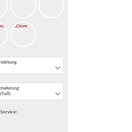
rstärkung:
nhalterung:
Service:
n