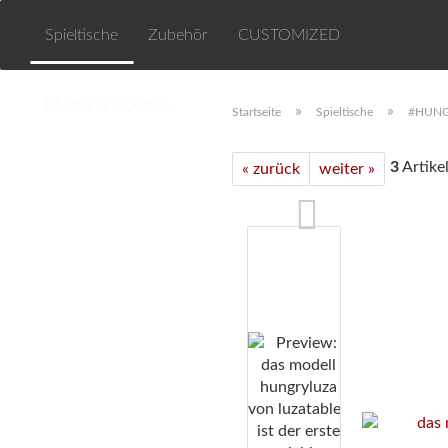
Spieltische
Zubehör
CUSTOMIZED
Muster & Goodies
»
»
Startseite
Spieltische
#HUNGR
3
Artikel
« zurück
weiter »