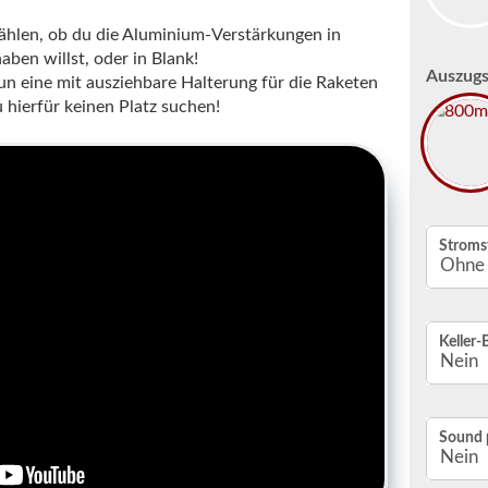
ählen, ob du die Aluminium-Verstärkungen in
ben willst, oder in Blank!
Auszugs
 eine mit ausziehbare Halterung für die Raketen
u hierfür keinen Platz suchen!
Stroms
Keller-
Sound 