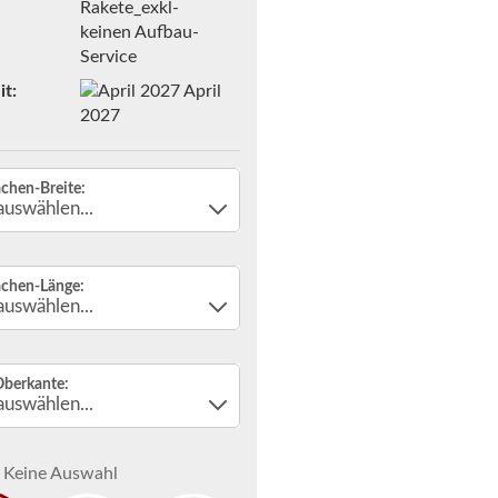
Rakete_exkl-
keinen Aufbau-
Service
it:
April
2027
ächen-Breite:
ächen-Länge:
Oberkante:
Keine Auswahl