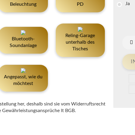
Ja
Beleuchtung
PD
Reling-Garage
Bluetooth-
unterhalb des
Soundanlage
Tisches
Angepasst, wie du
möchtest
estellung her, deshalb sind sie vom Widerruftsrecht
ie Gewährleistungsansprüche lt BGB.