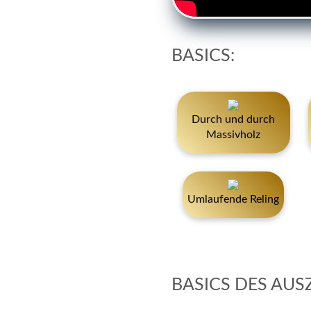
BASICS:
Durch und durch
Massivholz
Umlaufende Reling
BASICS DES AUS