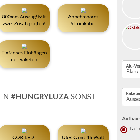
800mm Auszug! Mit
Abnehmbares
zwei Zusatzplatten!
Stromkabel
Einfaches Einhängen
der Raketen
Alu-Ve
Rakete
EIN
#HUNGRYLUZA
SONST
Aufbau-
Nei
COB-LED-
USB-C mit 45 Watt