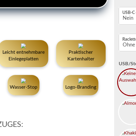
USB-C
Raclett
Leicht entnehmbare
Praktischer
Einlegeplatten
Kartenhalter
USB/Ste
Wasser-Stop
Logo-Branding
ZUGES: