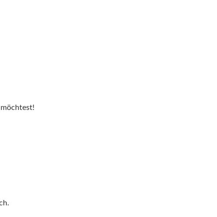
 möchtest!
ch.