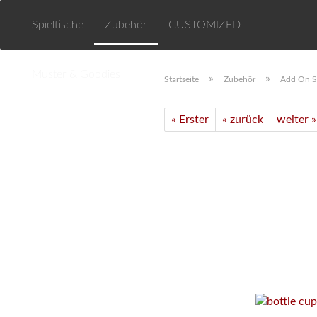
Spieltische
Zubehör
CUSTOMIZED
Muster & Goodies
»
»
Startseite
Zubehör
Add On S
« Erster
« zurück
weiter »