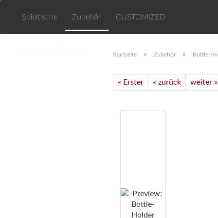
Spieltische
Zubehör
CUSTOMIZED
Muster & Goodies
»
»
Startseite
Zubehör
Bottle-Ho
« Erster
« zurück
weiter »