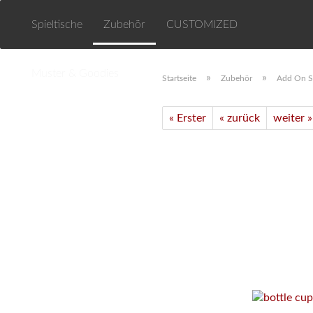
Spieltische
Zubehör
CUSTOMIZED
Muster & Goodies
»
»
Startseite
Zubehör
Add On 
« Erster
« zurück
weiter »